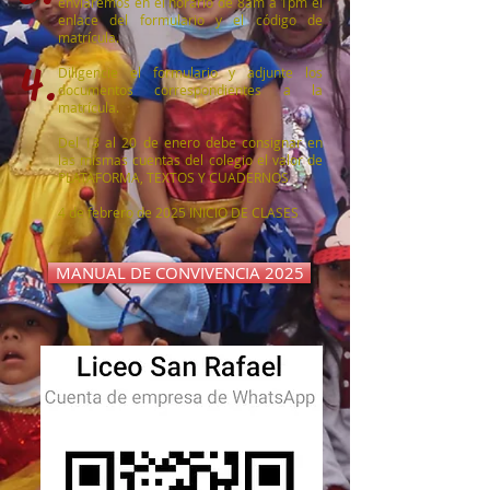
enviaremos en el horario de 8am a 1pm el
enlace del formulario y el código de
matrícula.
4.
Diligencie el formulario y adjunte los
documentos correspondientes a la
matrícula.
Del 13 al 20 de enero debe consignar en
las mismas cuentas del colegio el valor de
PLATAFORMA, TEXTOS Y CUADERNOS
4 de febrero de 2025 INICIO DE CLASES
MANUAL DE CONVIVENCIA 2025