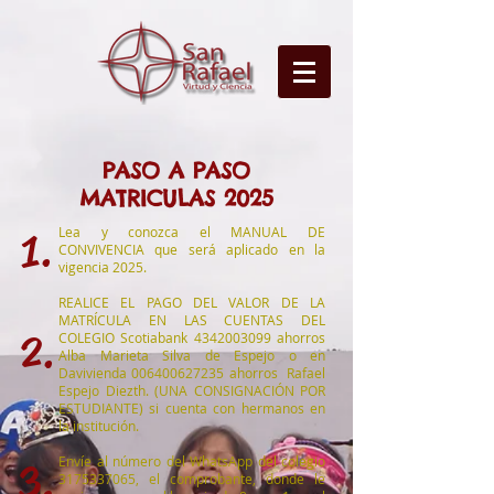
PASO A PASO
MATRICULAS 2025
Lea y conozca el MANUAL DE
1.
CONVIVENCIA que será aplicado en la
vigencia 2025.
REALICE EL PAGO DEL VALOR DE LA
MATRÍCULA EN LAS CUENTAS DEL
2.
COLEGIO Scotiabank
4342003099
ahorros
Alba Marieta Silva de Espejo o en
Davivienda
006400627235
ahorros Rafael
Espejo Diezth. (UNA CONSIGNACIÓN POR
ESTUDIANTE) si cuenta con hermanos en
la institución.
Envíe al número del WhatsApp del colegio
3.
3175337065
, el comprobante, donde le